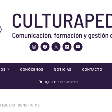
Instagram
Facebook
Twitter
LinkedIn
YouTube
, agencia de contenidos, comunicación y gestión cultural
urapedia. Comunicación,
cultural
IOS
CONÓCENOS
NOTICIAS
CONTACTO
0,00 €
0 ELEMENTOS
TIQUETA:
BENEFICIOS