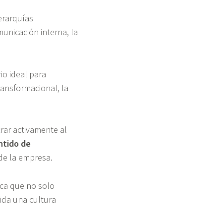
erarquías
municación interna, la
io ideal para
ansformacional, la
rar activamente al
ntido de
de la empresa.
ica que no solo
lida una cultura