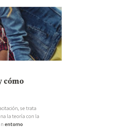
y cómo
itación, se trata
na la teoría con la
 un
entorno