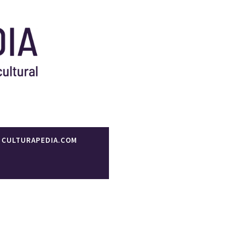
 formación y gestión
CULTURAPEDIA.COM