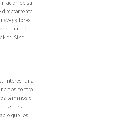
ormación de su
e directamente.
e navegadores
 web. También
kies. Si se
su interés. Una
tenemos control
los términos o
hos sitios
dable que los