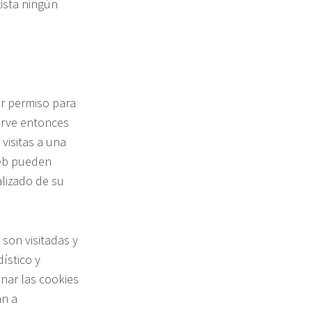
ista ningún
ar permiso para
sirve entonces
 visitas a una
web pueden
alizado de su
 son visitadas y
ístico y
nar las cookies
an a