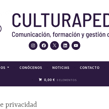
Instagram
Facebook
Twitter
LinkedIn
YouTube
, agencia de contenidos, comunicación y gestión cultural
urapedia. Comunicación,
cultural
IOS
CONÓCENOS
NOTICIAS
CONTACTO
0,00 €
0 ELEMENTOS
de privacidad