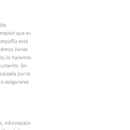
dia.
rmación que es
compañía está
edimos llenar
do, lo hacemos
cumento. Sin
alizada por lo
ra asegurarse
e, información