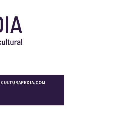
 formación y gestión
CULTURAPEDIA.COM