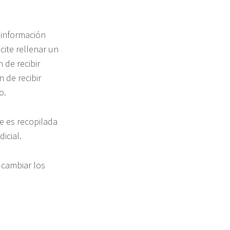
 información
cite rellenar un
 de recibir
 de recibir
o.
e es recopilada
icial.
 cambiar los