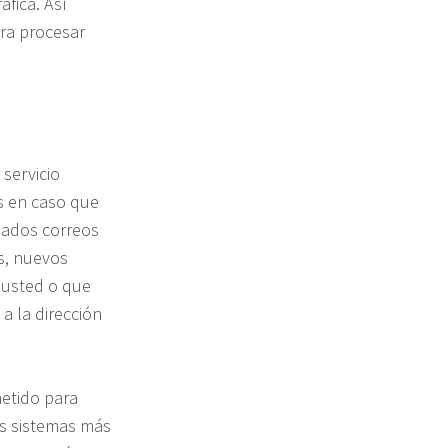
fica. Así
ra procesar
 servicio
s en caso que
iados correos
es, nuevos
 usted o que
a la dirección
etido para
s sistemas más