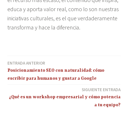
educa y aporta valor real, como lo son nuestras
iniciativas culturales, es el que verdaderamente
transforma y hace la diferencia.
E
t
ENTRADA ANTERIOR
Navegación
i
Posicionamiento SEO con naturalidad: cómo
q
de
escribir para humanos y gustar a Google
u
entradas
e
SIGUIENTE ENTRADA
t
¿Qué es un workshop empresarial y cómo potencia
a
a tu equipo?
d
o
c