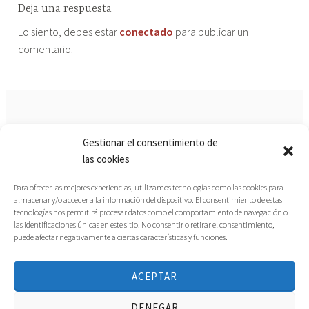
o
Deja una respuesta
m
Lo siento, debes estar
conectado
para publicar un
u
comentario.
n
i
c
a
c
Gestionar el consentimiento de
Aviso legal
i
las cookies
ó
Política de privacidad
n
Para ofrecer las mejores experiencias, utilizamos tecnologías como las cookies para
almacenar y/o acceder a la información del dispositivo. El consentimiento de estas
tecnologías nos permitirá procesar datos como el comportamiento de navegación o
Política de cookies
las identificaciones únicas en este sitio. No consentir o retirar el consentimiento,
puede afectar negativamente a ciertas características y funciones.
ACEPTAR
INSTAGRAM
FACEBOOK
TWITTER
LINKEDIN
YOUTUBE
DENEGAR