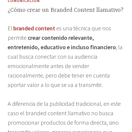
COMUNICACIÓN
¿Cómo crear un Branded Content llamativo?
f
a
El
branded content
es una técnica que nos
e
d
b
m
permite
crear contenido relevante,
r
i
entretenido, educativo e incluso financiero
, la
e
n
cual busca conectar con su audiencia
r
_
o
c
emocionalmente antes de vender
2
u
racionalmente, pero debe tener en cuenta
5
l
aportar valor a lo que se va a transmitir.
,
t
2
u
0
r
A diferencia de la publicidad tradicional, en este
2
a
caso el branded content llamativo no busca
6
p
promocionar productos de forma directa, sino
e
d
transmitir valores, generar experiencias que