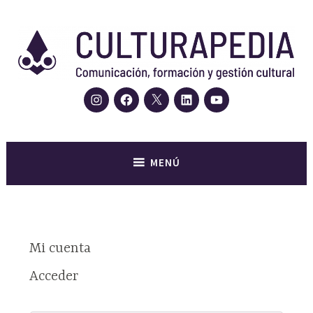
Saltar
al
contenido
Instagram
Facebook
Twitter
LinkedIn
YouTube
Centro de formación, agencia de contenidos, comunicación y
Culturapedia. Comunicación,
gestión cultural
formación y gestión cultural
MENÚ
Mi cuenta
Acceder