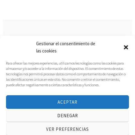
Gestionar el consentimiento de
Aviso legal
las cookies
Política de privacidad
Para ofrecer las mejores experiencias, utilizamos tecnologías como las cookies para
almacenar y/o acceder a la información del dispositivo. El consentimiento de estas
tecnologías nos permitirá procesar datos como el comportamiento de navegación o
Política de cookies
las identificaciones únicas en este sitio. No consentir o retirar el consentimiento,
puede afectar negativamente a ciertas características y funciones.
ACEPTAR
INSTAGRAM
FACEBOOK
TWITTER
LINKEDIN
YOUTUBE
DENEGAR
VER PREFERENCIAS
CREADO CON WORDPRESS
|
TEMA: DARA